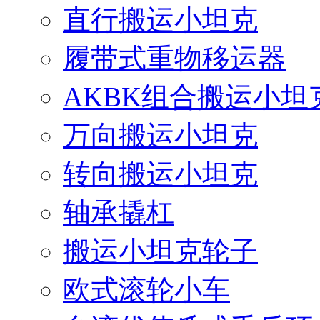
直行搬运小坦克
履带式重物移运器
AKBK组合搬运小坦
万向搬运小坦克
转向搬运小坦克
轴承撬杠
搬运小坦克轮子
欧式滚轮小车