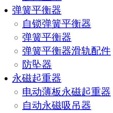
弹簧平衡器
自锁弹簧平衡器
弹簧平衡器
弹簧平衡器滑轨配件
防坠器
永磁起重器
电动薄板永磁起重器
自动永磁吸吊器