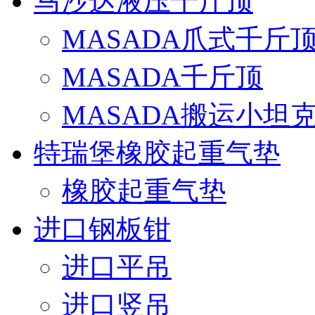
马沙达液压千斤顶
MASADA爪式千斤
MASADA千斤顶
MASADA搬运小坦
特瑞堡橡胶起重气垫
橡胶起重气垫
进口钢板钳
进口平吊
进口竖吊