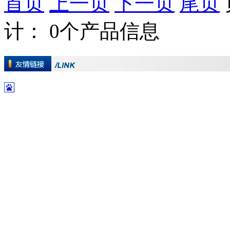
首页
上一页
下一页
尾页
计： 0个产品信息