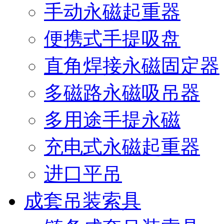
手动永磁起重器
便携式手提吸盘
直角焊接永磁固定器
多磁路永磁吸吊器
多用途手提永磁
充电式永磁起重器
进口平吊
成套吊装索具