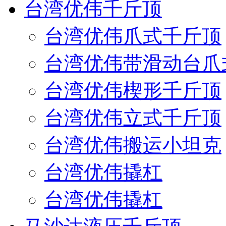
台湾优伟千斤顶
台湾优伟爪式千斤顶
台湾优伟带滑动台爪
台湾优伟楔形千斤顶
台湾优伟立式千斤顶
台湾优伟搬运小坦克
台湾优伟撬杠
台湾优伟撬杠