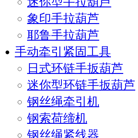
迷你型手拉葫芦
象印手拉葫芦
耶鲁手拉葫芦
手动牵引紧固工具
日式环链手扳葫芦
迷你型环链手扳葫芦
钢丝绳牵引机
钢索荷缔机
钢丝绳紧线器