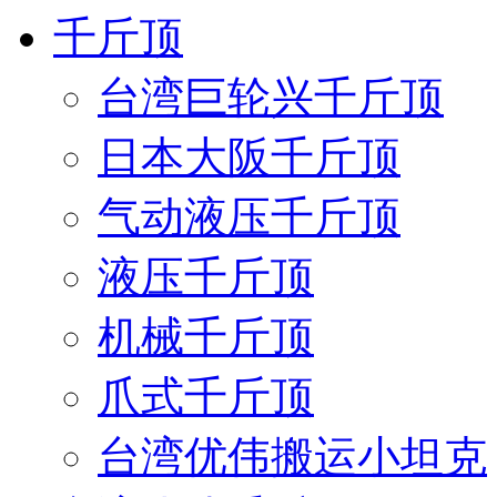
千斤顶
台湾巨轮兴千斤顶
日本大阪千斤顶
气动液压千斤顶
液压千斤顶
机械千斤顶
爪式千斤顶
台湾优伟搬运小坦克