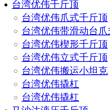
台湾优伟千斤顶
台湾优伟爪式千斤顶
台湾优伟带滑动台爪
台湾优伟楔形千斤顶
台湾优伟立式千斤顶
台湾优伟搬运小坦克
台湾优伟撬杠
台湾优伟撬杠