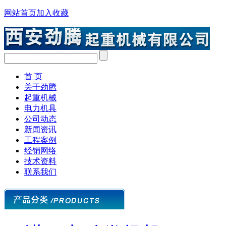
网站首页
加入收藏
首 页
关于劲腾
起重机械
电力机具
公司动态
新闻资讯
工程案例
经销网络
技术资料
联系我们