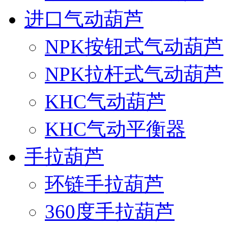
进口气动葫芦
NPK按钮式气动葫芦
NPK拉杆式气动葫芦
KHC气动葫芦
KHC气动平衡器
手拉葫芦
环链手拉葫芦
360度手拉葫芦