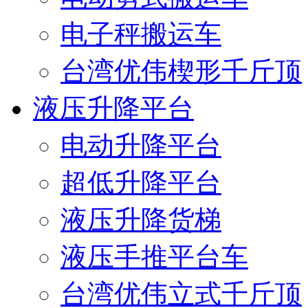
电子秤搬运车
台湾优伟楔形千斤顶
液压升降平台
电动升降平台
超低升降平台
液压升降货梯
液压手推平台车
台湾优伟立式千斤顶