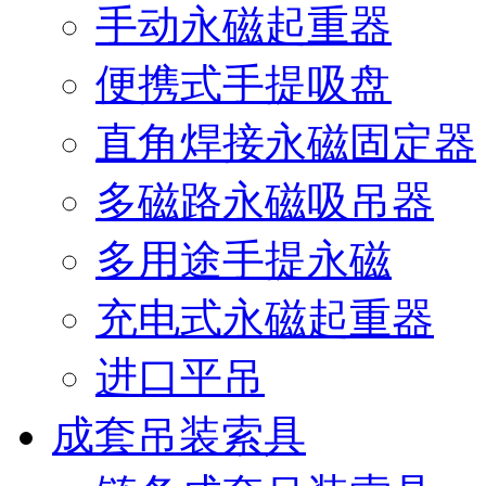
手动永磁起重器
便携式手提吸盘
直角焊接永磁固定器
多磁路永磁吸吊器
多用途手提永磁
充电式永磁起重器
进口平吊
成套吊装索具