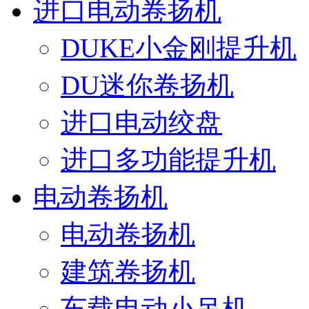
进口电动卷扬机
DUKE小金刚提升机
DU迷你卷扬机
进口电动绞盘
进口多功能提升机
电动卷扬机
电动卷扬机
建筑卷扬机
车载电动小吊机