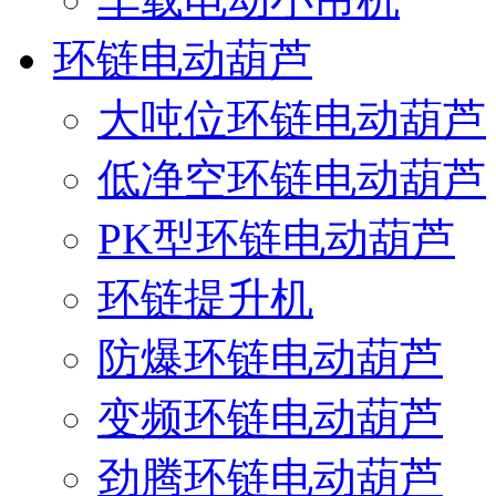
环链电动葫芦
大吨位环链电动葫芦
低净空环链电动葫芦
PK型环链电动葫芦
环链提升机
防爆环链电动葫芦
变频环链电动葫芦
劲腾环链电动葫芦