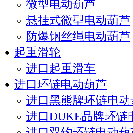
微型电动葫芦
悬挂式微型电动葫芦
防爆钢丝绳电动葫芦
起重滑轮
进口起重滑车
进口环链电动葫芦
进口黑熊牌环链电动
进口DUKE品牌环链
进口双钩环链电动葫