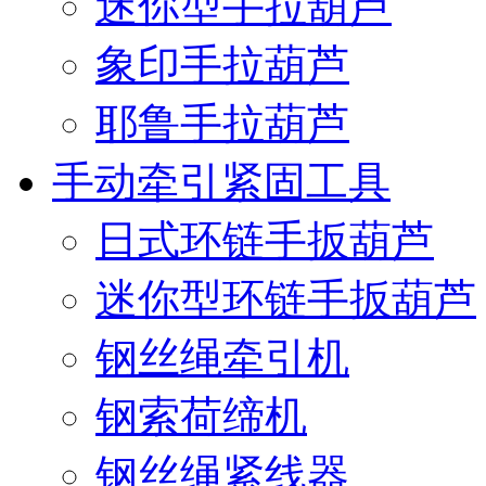
迷你型手拉葫芦
象印手拉葫芦
耶鲁手拉葫芦
手动牵引紧固工具
日式环链手扳葫芦
迷你型环链手扳葫芦
钢丝绳牵引机
钢索荷缔机
钢丝绳紧线器